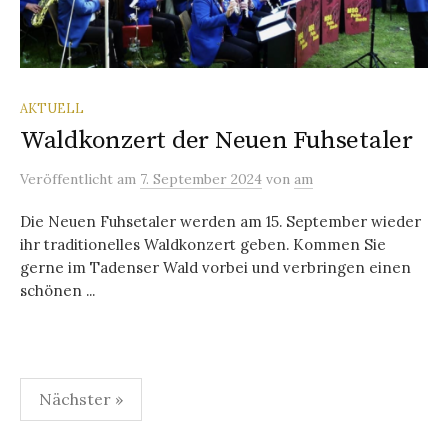
AKTUELL
Waldkonzert der Neuen Fuhsetaler
Veröffentlicht
am
7. September 2024
von
am
Die Neuen Fuhsetaler werden am 15. September wieder
ihr traditionelles Waldkonzert geben. Kommen Sie
gerne im Tadenser Wald vorbei und verbringen einen
schönen ...
Seitennummerierung
Nächster »
der