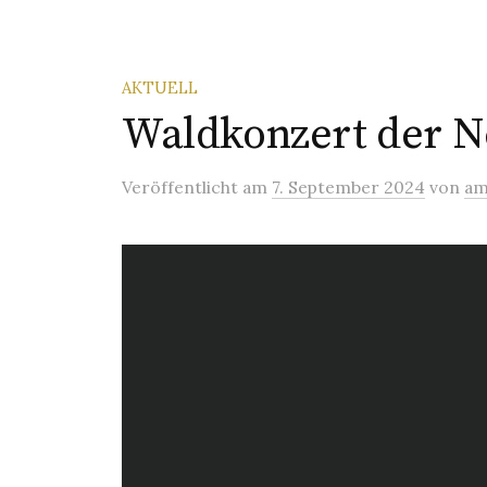
AKTUELL
Waldkonzert der N
Veröffentlicht
am
7. September 2024
von
a