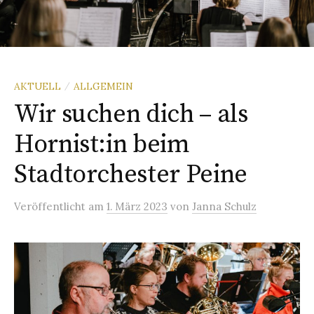
AKTUELL
ALLGEMEIN
/
Wir suchen dich – als
Hornist:in beim
Stadtorchester Peine
Veröffentlicht
am
1. März 2023
von
Janna Schulz